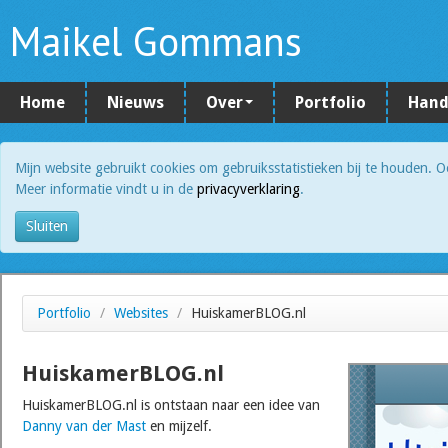
Maikel Gommans
Home
Nieuws
Over
Portfolio
Hand
Mijn website gebruikt cookies om gebruiksstatistieken bij te houden. 
Meer informatie vindt u in de
privacyverklaring
.
Sluiten
Portfolio
/
Websites
/
HuiskamerBLOG.nl
HuiskamerBLOG.nl
HuiskamerBLOG.nl is ontstaan naar een idee van
Danny van der Mast
en mijzelf.